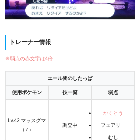
トレーナー情報
※弱点の赤文字は4倍
エール団のしたっぱ
使用ポケモン
技一覧
弱点
かくとう
Lv.42 マッスグマ
調査中
フェアリー
（♂）
むし