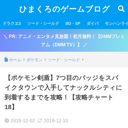
ひまくろのゲームブログ
ドラクエ3
ソード・シールド
BD・SP
ダイパ
モンハンラ
＼ PR: アニメ・エンタメ見放題！初月無料！【DMMプレミ
アム（DMM TV）】 ／
ホーム
ポケモン
ソード・シールド
【ポケモン剣盾】7つ目のバッジをスパ
イクタウンで入手してナックルシティに
到着するまでを攻略！【攻略チャート
18】
2019-12-02
2019-12-10