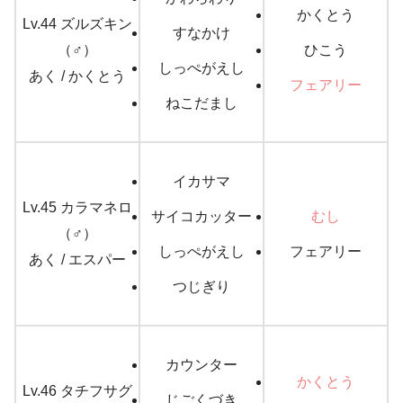
かくとう
Lv.44 ズルズキン
すなかけ
（♂）
ひこう
しっぺがえし
あく / かくとう
フェアリー
ねこだまし
イカサマ
Lv.45 カラマネロ
サイコカッター
むし
（♂）
しっぺがえし
フェアリー
あく / エスパー
つじぎり
カウンター
かくとう
Lv.46 タチフサグ
じごくづき