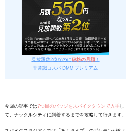
見放題数2位なのに
破格の月額
！
非常識コスパ DMM プレミアム
今回の記事では
7つ目のバッジをスパイクタウンで入手
し
て、ナックルシティに到着するまでを攻略して行きます。
スパイクスタジアムでは「あくタイプ」のポケモンが多く