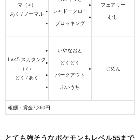
マ（♂）
フェアリー
シャドークロー
あく / ノーマル
むし
ブロッキング
いやなおと
Lv.45 スカタンク
どくどく
（♂）
じめん
バークアウト
どく / あく
ふいうち
報酬：賞金7,360円
とても強そうなポケモンもレベル55まで