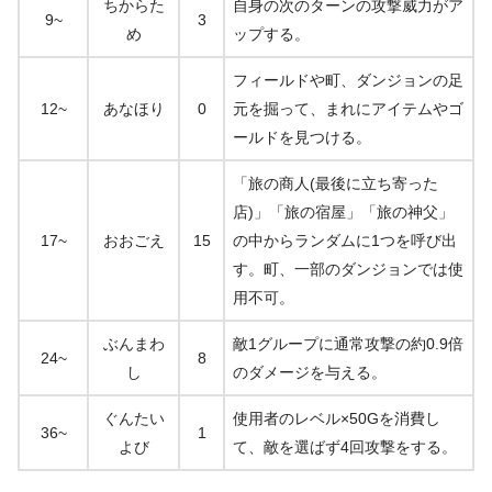
ちからた
自身の次のターンの攻撃威力がア
9~
3
め
ップする。
フィールドや町、ダンジョンの足
12~
あなほり
0
元を掘って、まれにアイテムやゴ
ールドを見つける。
「旅の商人(最後に立ち寄った
店)」「旅の宿屋」「旅の神父」
17~
おおごえ
15
の中からランダムに1つを呼び出
す。町、一部のダンジョンでは使
用不可。
ぶんまわ
敵1グループに通常攻撃の約0.9倍
24~
8
し
のダメージを与える。
ぐんたい
使用者のレベル×50Gを消費し
36~
1
よび
て、敵を選ばず4回攻撃をする。