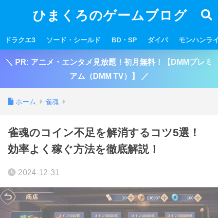
ひまくろのゲームブログ
ドラクエ3
ソード・シールド
BD・SP
ダイパ
モンハンラ
＼ PR: アニメ・エンタメ見放題！初月無料！【DMMプレミ
アム（DMM TV）】 ／
ホーム
雀魂
雀魂のコイン不足を解消するコツ5選！
効率よく稼ぐ方法を徹底解説！
2024-12-31