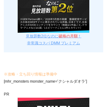
見放題数2位なのに
破格の月額
！
非常識コスパ DMM プレミアム
※攻略・立ち回り情報は準備中
[mhr_monsters monster_name=’クシャルダオラ’]
PR