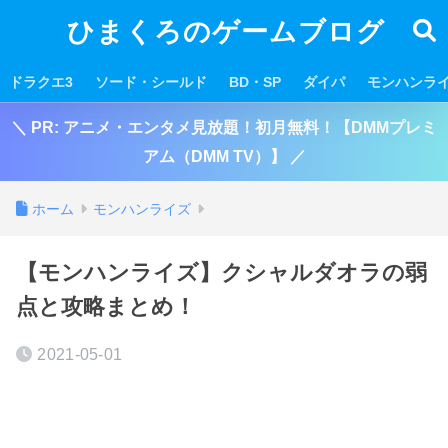
ひまくろのゲームブログ
ドラクエ3
ソード・シールド
BD・SP
ダイパ
モンハンラ
＼ PR: アニメ・エンタメ見放題！初月無料！【DMMプレミ
アム（DMM TV）】 ／
ホーム
モンハンライズ
【モンハンライズ】クシャルダオラの弱
点と攻略まとめ！
2021-05-01