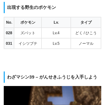
出現する野生のポケモン
No.
ポケモン
Lv.
タイプ
028
ズバット
Lv.4
どく / ひこう
031
イシツブテ
Lv.5
ノーマル
わざマシン39 – がんせきふうじを入手しよう