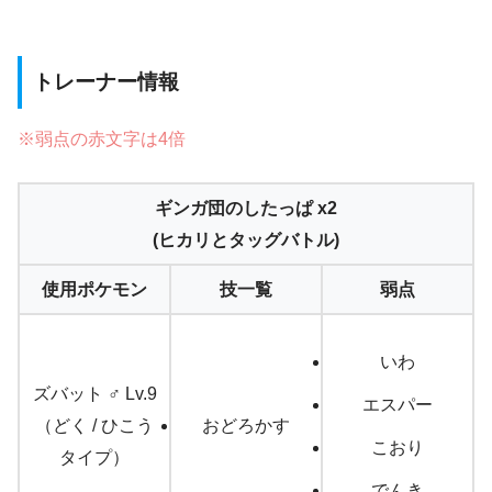
トレーナー情報
※弱点の赤文字は4倍
ギンガ団のしたっぱ x2
(ヒカリとタッグバトル)
使用ポケモン
技一覧
弱点
いわ
ズバット ♂ Lv.9
エスパー
（どく / ひこう
おどろかす
こおり
タイプ）
でんき