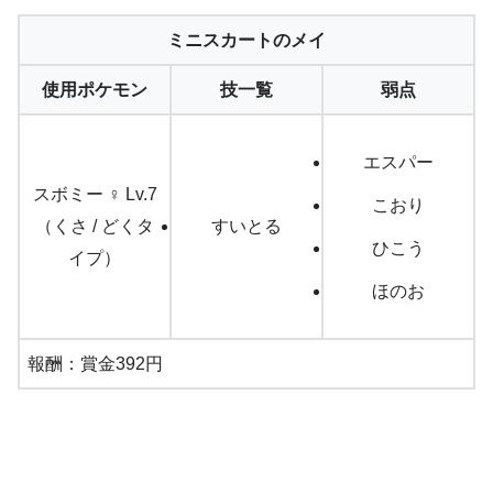
ミニスカートのメイ
使用ポケモン
技一覧
弱点
エスパー
スボミー ♀ Lv.7
こおり
（くさ / どくタ
すいとる
ひこう
イプ）
ほのお
報酬：賞金392円