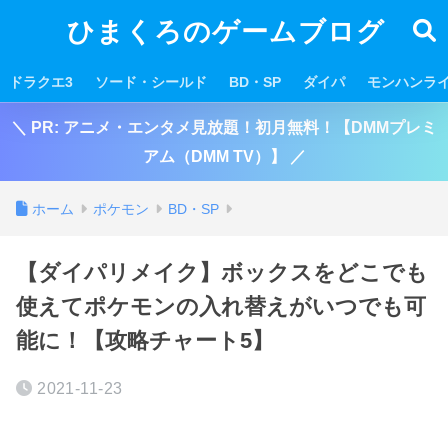
ひまくろのゲームブログ
ドラクエ3
ソード・シールド
BD・SP
ダイパ
モンハンラ
＼ PR: アニメ・エンタメ見放題！初月無料！【DMMプレミ
アム（DMM TV）】 ／
ホーム
ポケモン
BD・SP
【ダイパリメイク】ボックスをどこでも
使えてポケモンの入れ替えがいつでも可
能に！【攻略チャート5】
2021-11-23