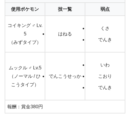
使用ポケモン
技一覧
弱点
コイキング ♂ Lv.
くさ
5
はねる
でんき
（みずタイプ）
いわ
ムックル ♂ Lv.5
（ノーマル / ひ
でんこうせっか
こおり
こうタイプ）
でんき
報酬：賞金380円