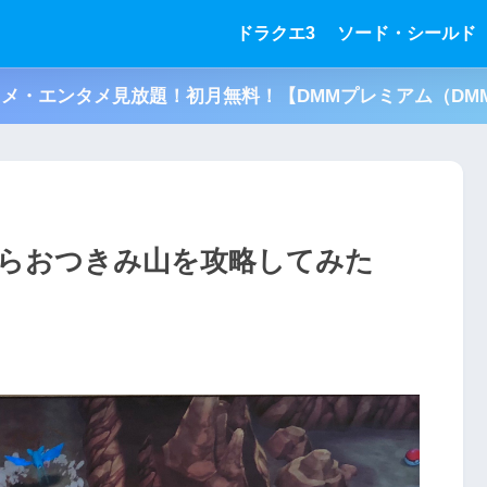
ドラクエ3
ソード・シールド
アニメ・エンタメ見放題！初月無料！【DMMプレミアム（DMM
らおつきみ山を攻略してみた