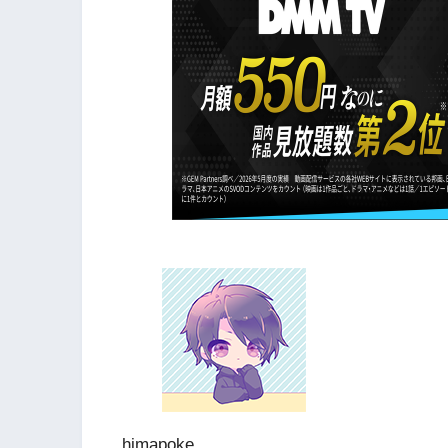
himapoke