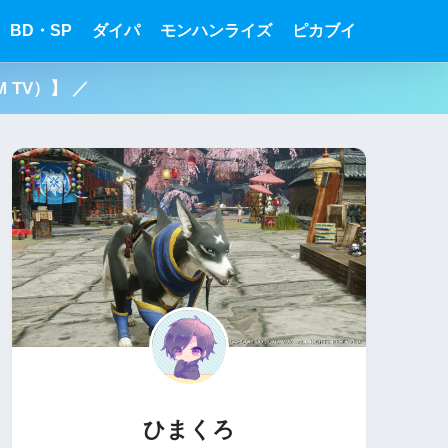
BD・SP
ダイパ
モンハンライズ
ピカブイ
 TV）】 ／
ひまくろ