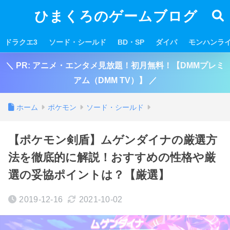
ひまくろのゲームブログ
ドラクエ3
ソード・シールド
BD・SP
ダイパ
モンハンラ
＼ PR: アニメ・エンタメ見放題！初月無料！【DMMプレミ
アム（DMM TV）】 ／
ホーム
ポケモン
ソード・シールド
【ポケモン剣盾】ムゲンダイナの厳選方
法を徹底的に解説！おすすめの性格や厳
選の妥協ポイントは？【厳選】
2019-12-16
2021-10-02