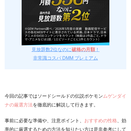
見放題数2位なのに
破格の月額
！
非常識コスパ DMM プレミアム
今回の記事ではソードシールドの伝説ポケモン
ムゲンダイ
ナの厳選方法
を徹底的に解説して行きます。
事前に必要な準備や、注意ポイント、
おすすめの性格
、効
率的に厳選するための方法を知りたい方は是非参考にして