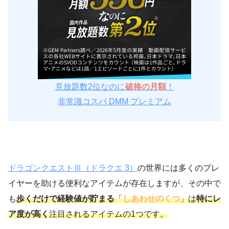
見放題数2位なのに
破格の月額
！
非常識コスパ DMM プレミアム
ドラゴンクエストⅢ（ドラクエ 3）
の世界には多くのプレ
イヤーを助ける便利なアイテムが存在しますが、その中で
も
歩くだけで経験値が貯まる
「
しあわせのくつ
」は
特にレ
ア度が高く
注目されるアイテムの1つです。