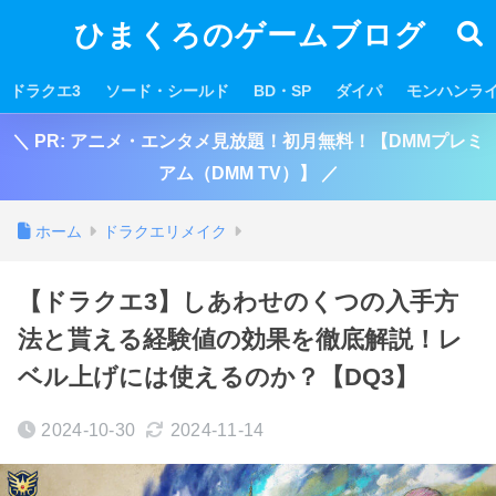
ひまくろのゲームブログ
ドラクエ3
ソード・シールド
BD・SP
ダイパ
モンハンラ
＼ PR: アニメ・エンタメ見放題！初月無料！【DMMプレミ
アム（DMM TV）】 ／
ホーム
ドラクエリメイク
【ドラクエ3】しあわせのくつの入手方
法と貰える経験値の効果を徹底解説！レ
ベル上げには使えるのか？【DQ3】
2024-10-30
2024-11-14