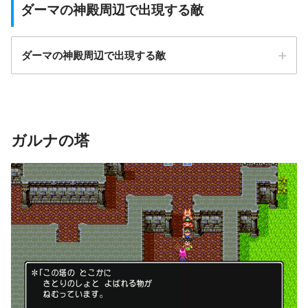
ダーマの神殿周辺で出現する敵
ダーマの神殿周辺で出現する敵
経験値
モンスター
お金
ガルナの塔
EXP：128
げんじゅつし
お金：55G
EXP：162
マッドオックス
お金：45G
EXP：135
キャットバット
お金：35G