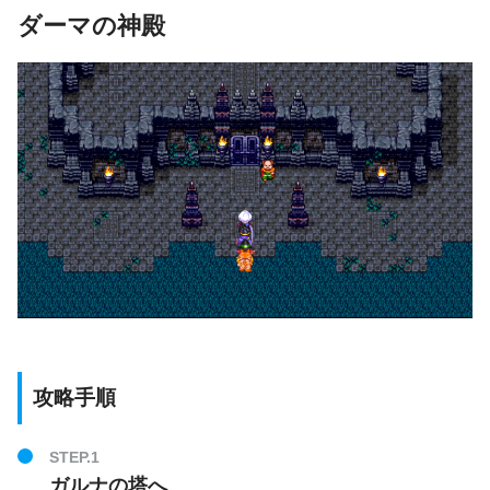
モンスター
EXP：240
お金
ダーマの神殿
マーマン
お金：48G
EXP：128
げんじゅつし
EXP：355
お金：55G
だいおういか
お金：90G
EXP：162
マッドオックス
EXP：290
お金：45G
ガニラス
お金：45G
EXP：135
キャットバット
EXP：367
お金：35G
ヘルコンドル
お金：71G
EXP：170
キラーエイプ
お金：45G
EXP：4140
メタルスライム
攻略手順
お金：5G
EXP：150
STEP.1
さつじんき
お金：35G
ガルナの塔へ