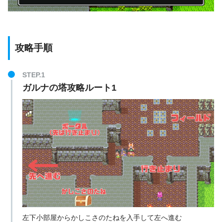
EXP：170
キラーエイプ
お金：45G
EXP：4140
メタルスライム
攻略手順
お金：5G
EXP：150
STEP.1
さつじんき
お金：35G
ガルナの塔攻略ルート1
EXP：440
ごうけつぐま
お金：55G
左下小部屋からかしこさのたねを入手して左へ進む