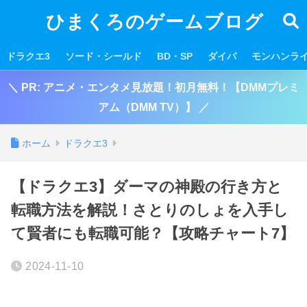
ひまくろのゲームブログ
ドラクエ3
ソード・シールド
BD・SP
ダイパ
モンハンラ
＼ PR: アニメ・エンタメ見放題！初月無料！【DMMプレミ
アム（DMM TV）】 ／
ホーム
ドラクエ3
【ドラクエ3】ダーマの神殿の行き方と
転職方法を解説！さとりのしょを入手し
て賢者にも転職可能？【攻略チャート7】
2024-11-10