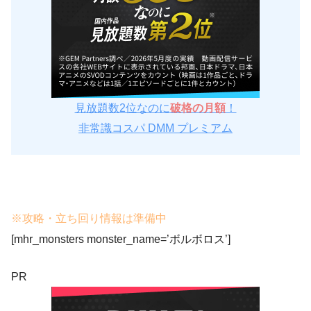
見放題数2位なのに
破格の月額
！
非常識コスパ DMM プレミアム
※攻略・立ち回り情報は準備中
[mhr_monsters monster_name=’ボルボロス’]
PR