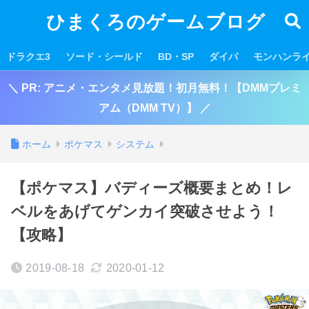
ひまくろのゲームブログ
ドラクエ3
ソード・シールド
BD・SP
ダイパ
モンハンラ
＼ PR: アニメ・エンタメ見放題！初月無料！【DMMプレミ
アム（DMM TV）】 ／
ホーム
ポケマス
システム
【ポケマス】バディーズ概要まとめ！レ
ベルをあげてゲンカイ突破させよう！
【攻略】
2019-08-18
2020-01-12