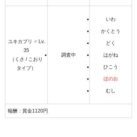
いわ
かくとう
ユキカブリ ♂ Lv.
どく
35
調査中
はがね
（くさ / こおり
ひこう
タイプ）
ほのお
むし
報酬：賞金1120円