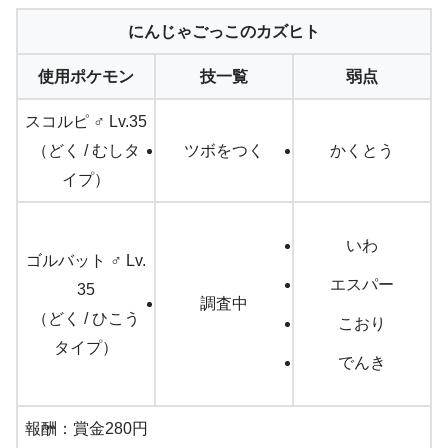
にんじゃごっこのカズヒト
使用ポケモン
技一覧
弱点
スコルピ ♂ Lv.35
（どく / むしタ
ツボをつく
かくとう
イプ）
いわ
ゴルバット ♂ Lv.
エスパー
35
調査中
（どく / ひこう
こおり
タイプ）
でんき
報酬：賞金280円