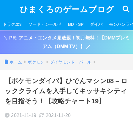
ひまくろのゲームブログ
ドラクエ3
ソード・シールド
BD・SP
ダイパ
モンハンラ
＼ PR: アニメ・エンタメ見放題！初月無料！【DMMプレミ
アム（DMM TV）】 ／
ホーム
ポケモン
ダイヤモンド・パール
【ポケモンダイパ】ひでんマシン08 – ロ
ッククライムを入手してキッサキシティ
を目指そう！【攻略チャート19】
2021-11-19
2021-11-20