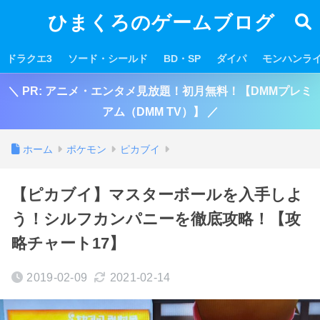
ひまくろのゲームブログ
ドラクエ3
ソード・シールド
BD・SP
ダイパ
モンハンラ
＼ PR: アニメ・エンタメ見放題！初月無料！【DMMプレミ
アム（DMM TV）】 ／
ホーム
ポケモン
ピカブイ
【ピカブイ】マスターボールを入手しよ
う！シルフカンパニーを徹底攻略！【攻
略チャート17】
2019-02-09
2021-02-14