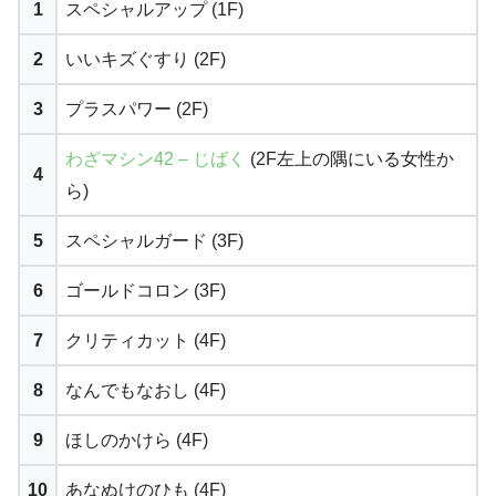
1
スペシャルアップ (1F)
2
いいキズぐすり (2F)
3
プラスパワー (2F)
わざマシン42 – じばく
(2F左上の隅にいる女性か
4
ら)
5
スペシャルガード (3F)
6
ゴールドコロン (3F)
7
クリティカット (4F)
8
なんでもなおし (4F)
9
ほしのかけら (4F)
10
あなぬけのひも (4F)