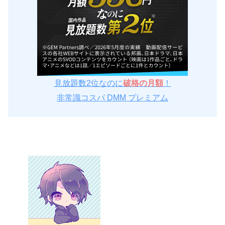
見放題数2位なのに
破格の月額
！
非常識コスパ DMM プレミアム