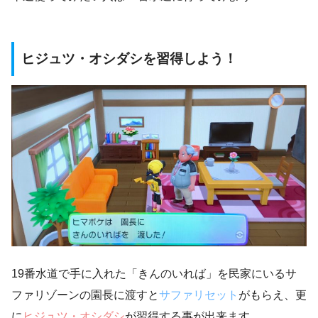
ヒジュツ・オシダシを習得しよう！
19番水道で手に入れた「きんのいれば」を民家にいるサ
ファリゾーンの園長に渡すと
サファリセット
がもらえ、更
に
ヒジュツ・オシダシ
が習得する事が出来ます。