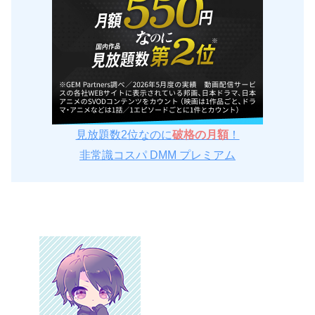
見放題数2位なのに
破格の月額
！
非常識コスパ DMM プレミアム