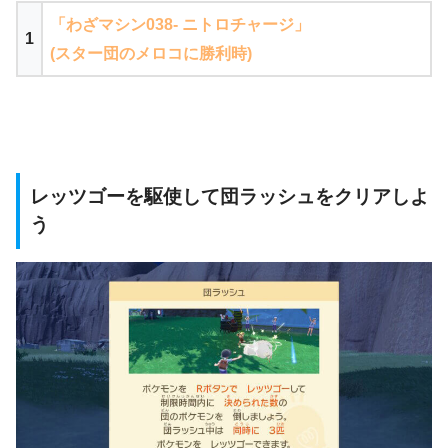
「わざマシン038- ニトロチャージ」
1
(スター団のメロコに勝利時)
レッツゴーを駆使して団ラッシュをクリアしよ
う