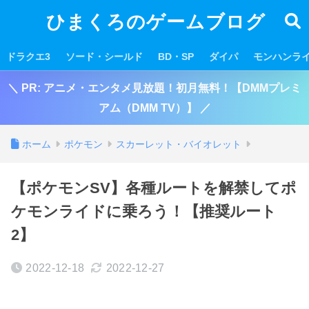
ひまくろのゲームブログ
ドラクエ3
ソード・シールド
BD・SP
ダイパ
モンハンラ
＼ PR: アニメ・エンタメ見放題！初月無料！【DMMプレミ
アム（DMM TV）】 ／
ホーム
ポケモン
スカーレット・バイオレット
【ポケモンSV】各種ルートを解禁してポ
ケモンライドに乗ろう！【推奨ルート
2】
2022-12-18
2022-12-27