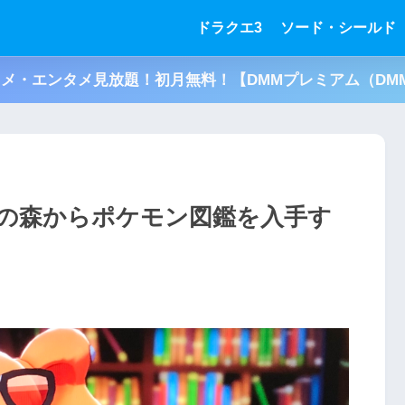
ドラクエ3
ソード・シールド
アニメ・エンタメ見放題！初月無料！【DMMプレミアム（DMM
の森からポケモン図鑑を入手す
】