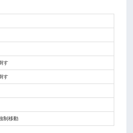
倒す
倒す
強制移動