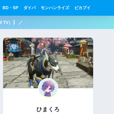
BD・SP
ダイパ
モンハンライズ
ピカブイ
 TV）】 ／
ひまくろ