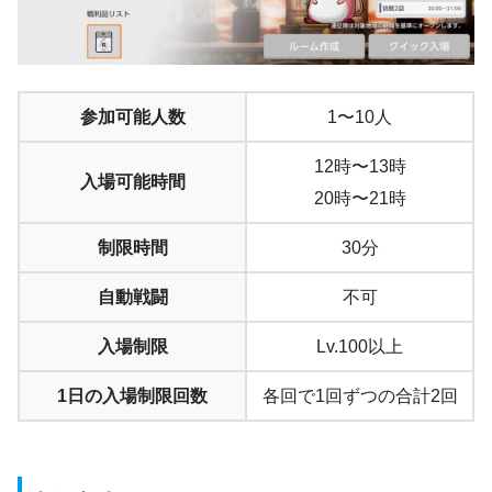
参加可能人数
1〜10人
12時〜13時
入場可能時間
20時〜21時
制限時間
30分
自動戦闘
不可
入場制限
Lv.100以上
1日の入場制限回数
各回で1回ずつの合計2回