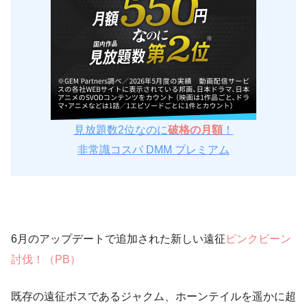
見放題数2位なのに
破格の月額
！
非常識コスパ DMM プレミアム
6月のアップデートで追加された新しい遠征
ピンクビーン
討伐！（PB）
既存の遠征ボスであるジャクム、ホーンテイルを遥かに超