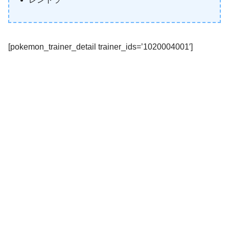
[pokemon_trainer_detail trainer_ids=’1020004001′]