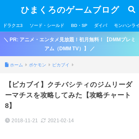
ひまくろのゲームブログ
ドラクエ3
ソード・シールド
BD・SP
ダイパ
モンハンラ
＼ PR: アニメ・エンタメ見放題！初月無料！【DMMプレミ
アム（DMM TV）】 ／
ホーム
ポケモン
ピカブイ
【ピカブイ】クチバシティのジムリーダ
ーマチスを攻略してみた【攻略チャート
8】
2018-11-21
2021-02-14