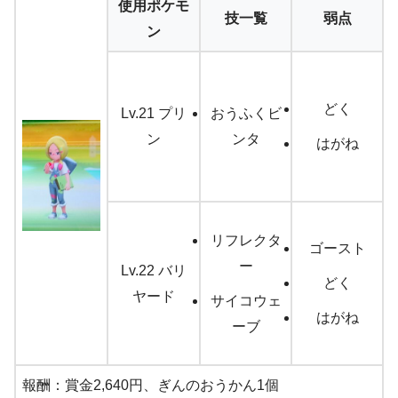
使用ポケモ
技一覧
弱点
ン
どく
Lv.21 プリ
おうふくビ
ン
ンタ
はがね
リフレクタ
ゴースト
ー
Lv.22 バリ
どく
ヤード
サイコウェ
はがね
ーブ
報酬：賞金2,640円、ぎんのおうかん1個