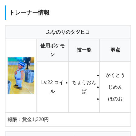
トレーナー情報
ふなのりのタツヒコ
使用ポケモ
技一覧
弱点
ン
かくとう
Lv.22 コイ
ちょうおん
じめん
ル
ぱ
ほのお
報酬：賞金1,320円