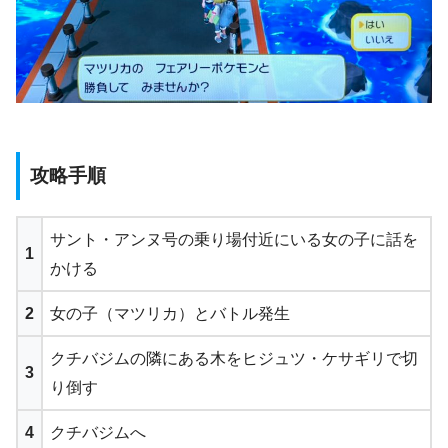
攻略手順
サント・アンヌ号の乗り場付近にいる女の子に話を
1
かける
2
女の子（マツリカ）とバトル発生
クチバジムの隣にある木をヒジュツ・ケサギリで切
3
り倒す
4
クチバジムへ