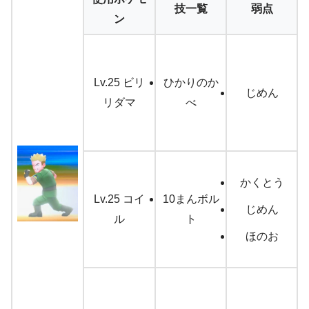
技一覧
弱点
ン
Lv.25 ビリ
ひかりのか
じめん
リダマ
べ
かくとう
Lv.25 コイ
10まんボル
じめん
ル
ト
ほのお