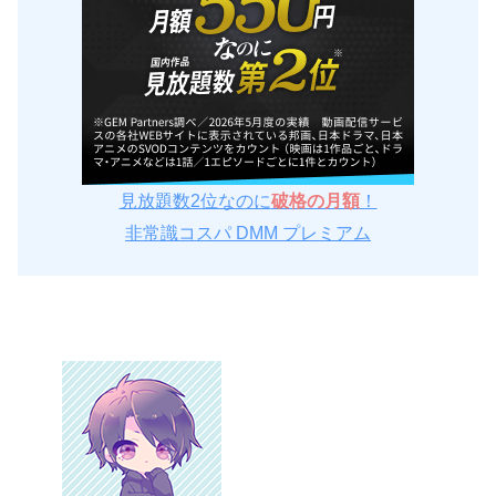
見放題数2位なのに
破格の月額
！
非常識コスパ DMM プレミアム