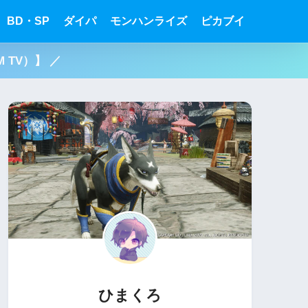
BD・SP
ダイパ
モンハンライズ
ピカブイ
 TV）】 ／
ひまくろ